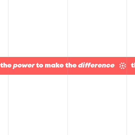
the
power
to make the
difference
Nous sommes
experts du Sport